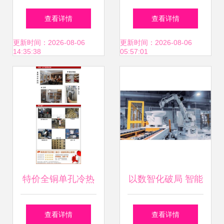
耀再谱新篇——热
太空铝浴室柜系列
查看详情
查看详情
烈祝贺杜菲尼卫浴
——挂墙式盆柜组
更新时间：2026-08-06
更新时间：2026-08-06
14:35:38
05:57:01
荣膺“中国卫浴洁具
合的市场优势与经
十大品牌”
销价值
特价全铜单孔冷热
以数智化破局 智能
水龙头 上海格恩洁
马桶引领个人卫生
查看详情
查看详情