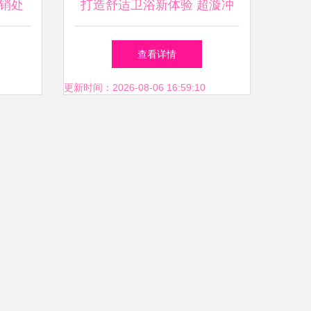
销处
打造舒适卫浴新体验 超漩冲
洁具
水马桶助力品质生活
查看详情
更新时间：2026-08-06 16:59:10