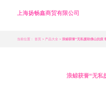
上海扬畅鑫商贸有限公司
当前位置：
首页
>
产品大全
>
浪鲸获誉“无私援助佛山抗疫 
浪鲸获誉“无私