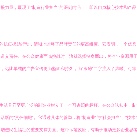
援力量，展现了“制造行业担当”的深刻内涵——即以自身核心技术和产
次的抗疫援助行动，清晰地诠释了品牌责任的更高维度。它表明，一个优
的道义责任。在公众健康面临挑战时，浪鲸选择挺身而出，将企业资源用
，远比单纯的广告宣传更为坚固和持久，为“浪鲸”二字注入了温暖、可
卫生洁具乃至更广泛的制造业树立了一个可参照的标杆。在公众认知中，制
跃的“责任细胞”。它通过具体的善举，将“制造业”与“社会担当”、“技术
、增进民生福祉的重要支撑力量。这种示范效应，有助于推动更多企业思